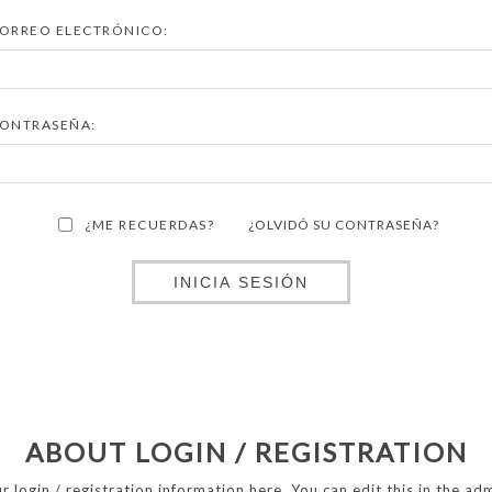
ORREO ELECTRÓNICO:
ONTRASEÑA:
¿ME RECUERDAS?
¿OLVIDÓ SU CONTRASEÑA?
INICIA SESIÓN
ABOUT LOGIN / REGISTRATION
r login / registration information here. You can edit this in the adm